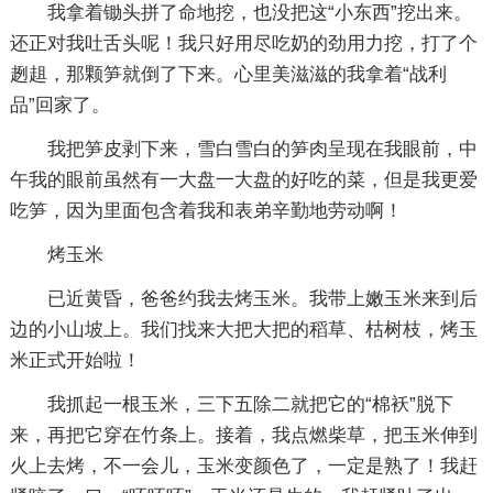
我拿着锄头拼了命地挖，也没把这“小东西”挖出来。
还正对我吐舌头呢！我只好用尽吃奶的劲用力挖，打了个
趔趄，那颗笋就倒了下来。心里美滋滋的我拿着“战利
品”回家了。
我把笋皮剥下来，雪白雪白的笋肉呈现在我眼前，中
午我的眼前虽然有一大盘一大盘的好吃的菜，但是我更爱
吃笋，因为里面包含着我和表弟辛勤地劳动啊！
烤玉米
已近黄昏，爸爸约我去烤玉米。我带上嫩玉米来到后
边的小山坡上。我们找来大把大把的稻草、枯树枝，烤玉
米正式开始啦！
我抓起一根玉米，三下五除二就把它的“棉袄”脱下
来，再把它穿在竹条上。接着，我点燃柴草，把玉米伸到
火上去烤，不一会儿，玉米变颜色了，一定是熟了！我赶