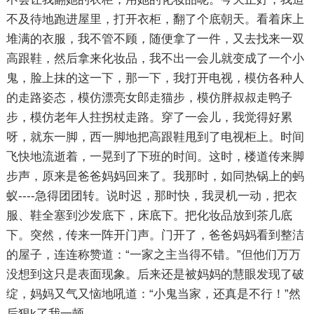
不及待地跑进屋里，打开衣柜，翻了个底朝天。看着床上
堆满的衣服，我不管不顾，随便拿了一件，又去找来一双
高跟鞋，然后拿来化妆品，我不出一会儿就变成了一个小
鬼，脸上抹的这一下，那一下，我打开电视，模仿各种人
的走路姿态，模仿漂亮女郎走猫步，模仿胖叔叔走鸭子
步，模仿老年人拄拐杖走路。穿了一会儿，我觉得好累
呀，就东一脚，西一脚地把高跟鞋甩到了电视柜上。时间
飞快地流逝着，一晃到了下班的时间。这时，楼道传来脚
步声，原来是爸爸妈妈回来了。我那时，如同热锅上的蚂
蚁----急得团团转。说时迟，那时快，我灵机一动，把衣
服、鞋全塞到沙发底下，床底下。把化妆品放到茶几底
下。突然，传来一阵开门声。门开了，爸爸妈妈看到整洁
的屋子，连连称赞道：“一家之主当得不错。”但他们万万
没想到这只是表面现象。后来还是被妈妈的慧眼发现了破
绽，妈妈又气又恼地吼道：“小鬼当家，还真是不行！”然
后狠k了我一顿。