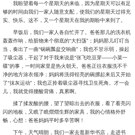
我盼望着每一个星期天的来临，因为星期天可以有足
够的时间由我们一家人随意支配，使我们的星期天过得充
实、快乐。这不，又一个星期天在我的期盼中来到了。
早饭后，我们一家人各自忙开了。爸爸那儿的洗衣机
轰轰作响，给脏物来个彻底的“大扫荡”；妈妈那儿叮叮当
当，奏出了一曲“锅碗瓢盆交响曲”；我也不甘示弱，操起
了吸尘器，干起了对于我来说是“张飞吃豆芽——小菜一
碟”的事，一时间家里是热火朝天。爸爸正往衣服洗不干
净的地方涂衣领净；妈妈将洗得锃亮的碗摞起来后又开始
了“抺灰运动”；我也正拎着吸尘器寻找卫生死角。才一会
儿，我就觉得腰酸背痛，真累啊。
揉了揉发酸的腰，望了望晾出去的衣服，看了看亮闪
闪的地板，又瞧了瞧熠熠生辉的家具，我的心情格外舒
畅，心想：爸爸妈妈平时多辛苦啊！
下午，天气晴朗，我们一家去逛新华书店，走进书