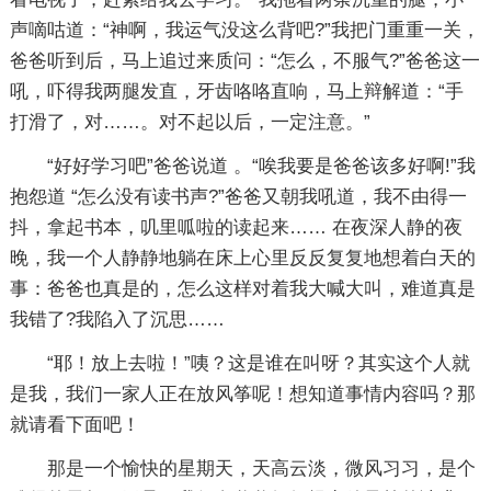
声嘀咕道：“神啊，我运气没这么背吧?”我把门重重一关，
爸爸听到后，马上追过来质问：“怎么，不服气?”爸爸这一
吼，吓得我两腿发直，牙齿咯咯直响，马上辩解道：“手
打滑了，对……。对不起以后，一定注意。”
“好好学习吧”爸爸说道 。“唉我要是爸爸该多好啊!”我
抱怨道 “怎么没有读书声?”爸爸又朝我吼道，我不由得一
抖，拿起书本，叽里呱啦的读起来…… 在夜深人静的夜
晚，我一个人静静地躺在床上心里反反复复地想着白天的
事：爸爸也真是的，怎么这样对着我大喊大叫，难道真是
我错了?我陷入了沉思……
“耶！放上去啦！”咦？这是谁在叫呀？其实这个人就
是我，我们一家人正在放风筝呢！想知道事情内容吗？那
就请看下面吧！
那是一个愉快的星期天，天高云淡，微风习习，是个