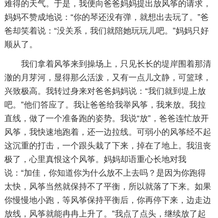
难得的天气。于是，我便向爸爸妈妈提出放风筝的请求，
妈妈不赞成地说：“你的琴还没有弹，就想出去玩了。”爸
爸却笑着说：“没关系，我们就陪她玩玩儿吧。”妈妈只好
顺从了。
我们拿着风筝来到操场上，只见长长的堤岸围着那清
澈的月芽河，显得那么活泼，又有一点儿文静，可篮球，
兴致极高。我转过身来对爸爸妈妈说：“我们就到堤上放
吧。”他们答应了。我让爸爸给我举风筝，我来放。我拉
直线，做了一个准备跑的姿势。我说“放”，爸爸连忙放开
风筝，我快速地跑着，还一边拉线。可弱小的风筝经不起
这沉重的打击，一个跟头栽了下来，掉在了地上。我沮丧
极了，心里真恨这个风筝。妈妈却语重心长地对我
说：“加佳，你知道你为什么放不上去吗？是因为你跑得
太快，风筝当然就保持不了平衡，所以就落了下来。如果
你慢慢地小跑，等风筝保持平衡后，你再停下来，边走边
放线，风筝就能冉冉上升了。”我点了点头，继续放了起