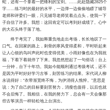
蛇，还有一个拿着一把锋利的宝剑。
……此处隐藏2825个
字……练习时的最好的水平，一边弹一边偷偷地瞟了辅导
老师和评委们一眼，只见辅导老师笑着点点头，使我一下
子自信了许多。我想：这回肯定可以考到好成绩了。心中
的大石头终于落了地。
终于考完了，我如释重负地走出考场，长长地叹了一
口气。在回家的路上，刺骨的寒风变得柔和，平时听起来
让人心烦的鸟叫声此时也变得优美，小雨好像也在为我祝
福，下着下着就停了下来。我忽然想起了一句俗话：台上
一分钟，台下十年功。我如今能顺利通过考级考试，还不
是因为平时好好学习古筝，刻苦练习的结果。宋代词人柳
永说得好：“衣带渐宽终不悔，为伊消得人憔悴。”意思是
说：为了自己的目标要刻苦努力，消瘦也值得，以后也就
不会后悔了。我相信，在我的努力下，总会有一天会像那
些古筝演员一样轻松地上台演出。