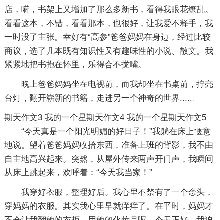
店，嗬，书架上又增加了那么多新书，看得我眼花缭乱。
看看这本，不错，看看那本，也很好，让我爱不释手，我
一时没了主张。幸好有“高参”爸爸妈妈在身边，经过比较
商议，选了几本既有知识性又有趣味性的小说、散文。我
紧紧地把书抱在怀里，乐得合不拢嘴。
晚上爸爸妈妈坐在电视前，而我却坐在书桌前，拧亮
台灯，翻开崭新的书籍，走进另一个神奇的世界......
期天作文3
我的一个星期天作文4
我的一个星期天作文5
“今天真是一个阳光明媚的好日子！”我躺在床上惬意
地说。望着爸爸妈妈收拾东西，准备上班的背影，我不由
自主地高兴起来。突然，从屋外传来两声开门声，我瞬间
从床上跳起来，欢呼着：“今天我当家！”
我穿好衣服，整理好后。我心里不禁有了一个念头，
穿妈妈的衣服。其实我心里早就痒痒了。在平时，妈妈才
不会让我翻她的衣柜，用她的化妆品呢。今天正好，我迫