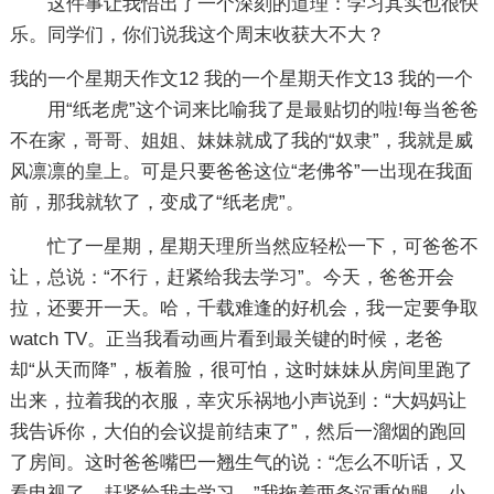
这件事让我悟出了一个深刻的道理：学习其实也很快
乐。同学们，你们说我这个周末收获大不大？
我的一个星期天作文12
我的一个星期天作文13
我的一个
用“纸老虎”这个词来比喻我了是最贴切的啦!每当爸爸
不在家，哥哥、姐姐、妹妹就成了我的“奴隶”，我就是威
风凛凛的皇上。可是只要爸爸这位“老佛爷”一出现在我面
前，那我就软了，变成了“纸老虎”。
忙了一星期，星期天理所当然应轻松一下，可爸爸不
让，总说：“不行，赶紧给我去学习”。今天，爸爸开会
拉，还要开一天。哈，千载难逢的好机会，我一定要争取
watch TV。正当我看动画片看到最关键的时候，老爸
却“从天而降”，板着脸，很可怕，这时妹妹从房间里跑了
出来，拉着我的衣服，幸灾乐祸地小声说到：“大妈妈让
我告诉你，大伯的会议提前结束了”，然后一溜烟的跑回
了房间。这时爸爸嘴巴一翘生气的说：“怎么不听话，又
看电视了，赶紧给我去学习。”我拖着两条沉重的腿，小