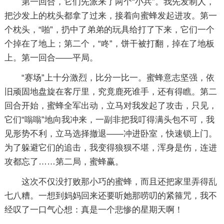
第一回合，它们先派来了两个“小兵”。我先发制人，
把沙发上的枕头都拿了过来，接着向蜜蜂发起进攻。第一
个枕头，“啪”，扔中了弟弟的玩具给打了下来，它们一个
个掉在了地上；第二个，“咚”，饼干被打翻，掉在了地板
上。第一回合——平局。
“赛场”上十分激烈，比分一比一。蜜蜂意志坚强，依
旧顽固地盘旋在客厅里，究竟鹿死谁手，还有得瞧。第二
回合开始，蜜蜂全军出动，立马对我发起了攻击，只见，
它们“嗡嗡”地向我冲来，一副非把我叮得满头包不可，我
见形势不利，立马选择撤退——冲进卧室，快速锁上门。
为了躲避它们的追击，我变得狼狈不堪，浑身是伤，连进
攻都忘了……第二局，蜜蜂赢。
这次不仅没打败那小巧的蜜蜂，而且还把家里弄得乱
七八糟。一想到妈妈回来还要听她那唠叨的紧箍咒，我不
经叹了一口气心想：真是一个悲惨的星期天啊！