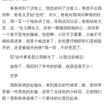
爸爸坐到了沙发上，我也坐到了沙发上，果然不出我
所料，爸爸又开始“念经”。许久，爸爸向我询问事情的经
过，我一五一十地告诉了他，等我说完以后，爸爸哈哈大
笑，说：“女儿啊女儿，你有一颗懂得防御的心，却没有
一个善于思考的脑袋。你想啊，小区守卫重重，小偷不可
能轻易进来，就算小偷进来了，你也要仔细听听们是钥匙
开的，还是被撬开的呀!”我一听，不好意思了。
哎!这件事真是让我糗大了，让我没齿难忘!
放假了，我回到了爷爷奶奶家，收获还真不少！
挖笋
我和表弟抄起锄头，来到屋后的竹林里，瞧，那些笋
穿着一件黑色的衣服，还带了点绿色的小碎花。正朝我们
呢！我和表弟选择了一个最佳的位置挖起来。