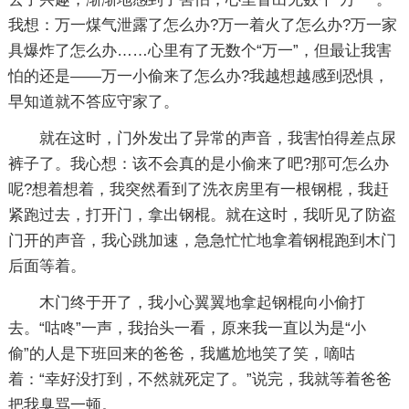
我想：万一煤气泄露了怎么办?万一着火了怎么办?万一家
具爆炸了怎么办……心里有了无数个“万一”，但最让我害
怕的还是——万一小偷来了怎么办?我越想越感到恐惧，
早知道就不答应守家了。
就在这时，门外发出了异常的声音，我害怕得差点尿
裤子了。我心想：该不会真的是小偷来了吧?那可怎么办
呢?想着想着，我突然看到了洗衣房里有一根钢棍，我赶
紧跑过去，打开门，拿出钢棍。就在这时，我听见了防盗
门开的声音，我心跳加速，急急忙忙地拿着钢棍跑到木门
后面等着。
木门终于开了，我小心翼翼地拿起钢棍向小偷打
去。“咕咚”一声，我抬头一看，原来我一直以为是“小
偷”的人是下班回来的爸爸，我尴尬地笑了笑，嘀咕
着：“幸好没打到，不然就死定了。”说完，我就等着爸爸
把我臭骂一顿。