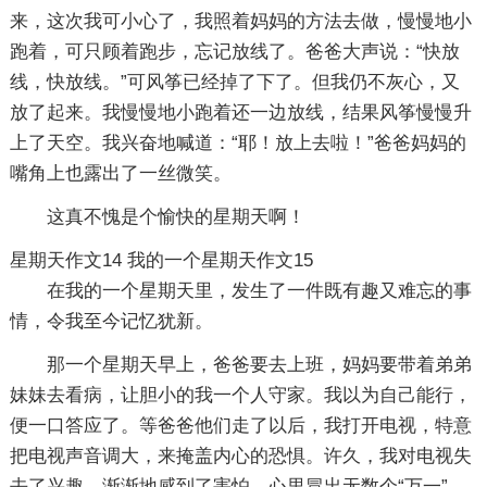
来，这次我可小心了，我照着妈妈的方法去做，慢慢地小
跑着，可只顾着跑步，忘记放线了。爸爸大声说：“快放
线，快放线。”可风筝已经掉了下了。但我仍不灰心，又
放了起来。我慢慢地小跑着还一边放线，结果风筝慢慢升
上了天空。我兴奋地喊道：“耶！放上去啦！”爸爸妈妈的
嘴角上也露出了一丝微笑。
这真不愧是个愉快的星期天啊！
星期天作文14
我的一个星期天作文15
在我的一个星期天里，发生了一件既有趣又难忘的事
情，令我至今记忆犹新。
那一个星期天早上，爸爸要去上班，妈妈要带着弟弟
妹妹去看病，让胆小的我一个人守家。我以为自己能行，
便一口答应了。等爸爸他们走了以后，我打开电视，特意
把电视声音调大，来掩盖内心的恐惧。许久，我对电视失
去了兴趣，渐渐地感到了害怕，心里冒出无数个“万一”。