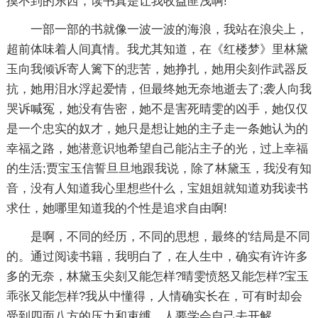
摸不到的东西，读书真是让我收益匪浅啊!
一部一部的书就像一波一波的海浪，我站在浪尖上，
超前体味着人间真情。我尤其知道，在《红楼梦》里林黛
玉向我倾诉寄人篱下的悲苦，她挣扎，她用尖刻作武器反
抗，她用泪水浮起爱情，但最终她无奈地逝去了;袭人向我
哭诉喊冤，她没有告密，她不是害死晴雯的凶手，她仅仅
是一个忠实的奴才，她只是想让她的主子走一条她认为的
幸福之路，她潜意识地希望自己能沾主子的光，过上幸福
的生活;贾宝玉信誓旦旦地跟我说，除了林黛玉，我没有知
音，没有人知道我心里想些什么，宝姐姐就知道劝我读书
求仕，她哪里知道我的个性是追求自由啊!
是啊，不同的经历，不同的思想，最终的'结局是不同
的。通过阅读书籍，我明白了，在人生中，确实有许许多
多的无奈，林黛玉尖刻又能怎样?晴雯愤怒又能怎样?宝玉
乖张又能怎样?我从中懂得，人情确实长在，可有时却会
受到四面八方的压力和束缚，人要学会自己去开解。