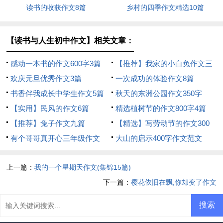
读书的收获作文8篇
乡村的四季作文精选10篇
【读书与人生初中作文】相关文章：
感动一本书的作文600字3篇
【推荐】我家的小白兔作文三
欢庆元旦优秀作文3篇
篇
一次成功的体验作文8篇
书香伴我成长中学生作文5篇
秋天的东洲公园作文350字
【实用】民风的作文6篇
精选植树节的作文800字4篇
【推荐】兔子作文九篇
【精选】写劳动节的作文300
有个哥哥真开心三年级作文
字4篇
大山的启示400字作文范文
上一篇：
我的一个星期天作文(集锦15篇)
下一篇：
樱花依旧在飘,你却变了作文