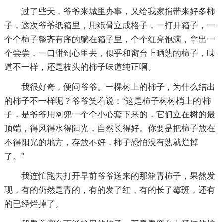
过了些天，爷爷来城里办事，又给我家捎带来好多柿
子，这次爷爷纸箱里，用纸骨立成格子，一打开箱子，一
个个柿子整齐有序的躺在箱子里，个个红亮饱满，拿出一
个尝尝，一口甜到心里去，似乎和窗台上晒熟的柿子，味
道不一样，还是枝头的柿子味道纯正啊。
我很好奇，便问爷爷。一棵树上的柿子，为什么结出
的柿子不一样呢？爷爷笑着说：“这是柿子树树梢上的'柿
子，是爷爷用网兜一个个小心套下来的，它们立在树的最
顶端，得风得水得阳光，自然长得好。你要是把柿子放在
不得阳光的地方，存放不好，柿子恐怕没有熟就烂掉
了。”
我连忙跑去打开早前爷爷送来的那箱青柿子，果然发
现，有的仍然是青的，有的发了红，有的长了霉斑，还有
的已经烂掉了。