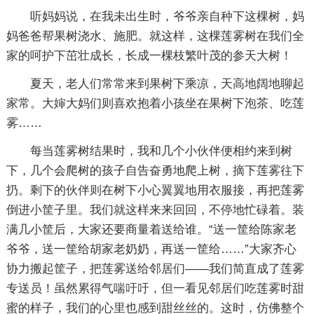
听妈妈说，在我未出生时，爷爷亲自种下这棵树，妈
妈爸爸帮果树浇水、施肥。就这样，这棵莲雾树在我们全
家的呵护下茁壮成长，长成一棵枝繁叶茂的参天大树！
夏天，老人们常常来到果树下乘凉，天高地阔地聊起
家常。大婶大妈们则喜欢抱着小孩坐在果树下泡茶、吃莲
雾……
每当莲雾树结果时，我和几个小伙伴便相约来到树
下，几个会爬树的孩子自告奋勇地爬上树，摘下莲雾往下
扔。剩下的伙伴则在树下小心翼翼地用衣服接，再把莲雾
倒进小筐子里。我们就这样来来回回，不停地忙碌着。装
满几小筐后，大家还要商量着送给谁。“送一筐给陈家老
爷爷，送一筐给胡家老奶奶，再送一筐给……”大家齐心
协力搬起筐子，把莲雾送给邻居们——我们简直成了莲雾
专送员！虽然累得气喘吁吁，但一看见邻居们吃莲雾时甜
蜜的样子，我们的心里也感到甜丝丝的。这时，仿佛整个