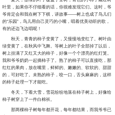
叶里，如果你不仔细看的话，你很难发现它们。这时，爷
爷肯定会和我在树下下棋，讲故事——树上也成了鸟儿们
的“乐园”，鸟儿用自己灵巧的小嘴，唱着优美动听的歌，
有的还边飞边唱呢！
秋天，青青的柿子变黄了，又慢慢地变红了。树叶由
绿变黄了，在秋风中飞舞。等树上的叶子全部掉了以后，
树上挂满了又红又大的柿子，好像一个个漂亮的红灯笼。
我和爷爷奶奶一起摘柿子了。熟了的柿子可以直接吃，那
红红的果肉，放在嘴里，鲜鲜的、嫩嫩的、软软的、甜甜
的，可好吃了。未熟的柿子，咬一口，舌头麻麻的，这样
的柿子处理一下才能吃。
冬天，下着大雪，雪花纷纷地落在柿子树上，好像给
柿子树穿上了一件白棉袄。
那两棵柿子树每年都开花，每年都结果，而我爷爷已