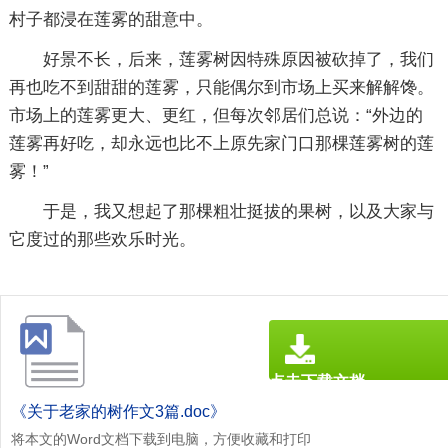
村子都浸在莲雾的甜意中。
好景不长，后来，莲雾树因特殊原因被砍掉了，我们
再也吃不到甜甜的莲雾，只能偶尔到市场上买来解解馋。
市场上的莲雾更大、更红，但每次邻居们总说：“外边的
莲雾再好吃，却永远也比不上原先家门口那棵莲雾树的莲
雾！”
于是，我又想起了那棵粗壮挺拔的果树，以及大家与
它度过的那些欢乐时光。
点击下载文档
文档为doc格式
《关于老家的树作文3篇.doc》
将本文的Word文档下载到电脑，方便收藏和打印