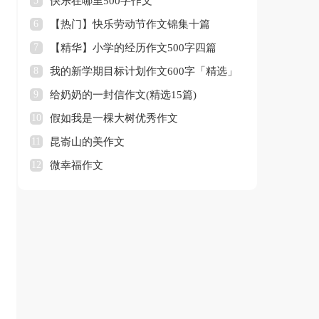
5
快乐在哪里500字作文
6
【热门】快乐劳动节作文锦集十篇
7
【精华】小学的经历作文500字四篇
8
我的新学期目标计划作文600字「精选」
9
给奶奶的一封信作文(精选15篇)
10
假如我是一棵大树优秀作文
11
昆嵛山的美作文
12
微幸福作文