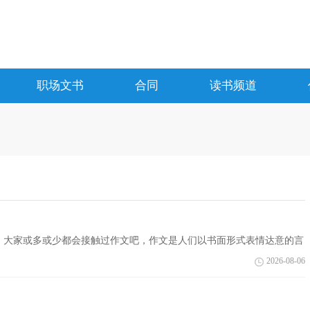
职场文书
合同
读书频道
中，大家或多或少都会接触过作文吧，作文是人们以书面形式表情达意的言
编收集...
2026-08-06