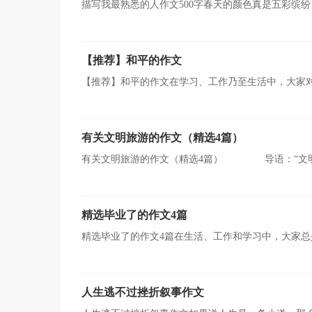
描写我最熟悉的人作文500字春天的颜色真是五彩缤
可在我心目中一件事把我的心给照得五彩缤纷的！她的外
【推荐】和平的作文
【推荐】和平的作文在学习、工作乃至生活中，大家
造性。写起作文来就毫无头绪？下面是小编为大家整理的
有关文明旅游的作文（精选4篇）
有关文明旅游的作文（精选4篇） 导语：“文明旅游
的历史轨迹,划过了华夏浩浩 汤汤的历史长河,流传至今。
精选毕业了的作文4篇
精选毕业了的作文4篇在生活、工作和学习中，大家
出现。你写作文时总是无从下笔？以下是小编为大家收集
人生逃不过挫折叙事作文