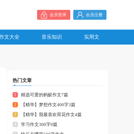
会员登录
会员注册
作文大全
音乐知识
实用文
热门文章
1
精选可爱的蚂蚁作文7篇
2
【精华】梦想作文400字3篇
3
【精华】我最喜欢荷花作文4篇
4
学习作文300字9篇