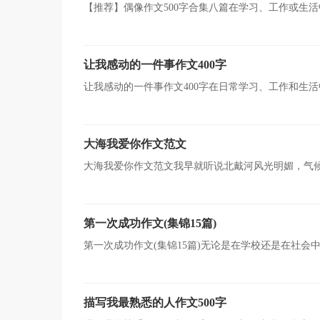
【推荐】偶像作文500字合集八篇在学习、工作或生
大学作文（论文）。那么问题来了，到底应如何写一篇优
让我感动的一件事作文400字
让我感动的一件事作文400字在日常学习、工作和生
知识、经验和思想用书面形式表达出来的记叙方式。那要
大海我爱你作文范文
大海我爱你作文范文我早就听说北戴河风光明媚，气
月。平均气温才只有23摄氏度。北戴河属于燕赵大地，
第一次成功作文(集锦15篇)
第一次成功作文(集锦15篇)无论是在学校还是在社
文和非命题作文。写起作文来就毫无头绪？下面是小编为
描写我最熟悉的人作文500字