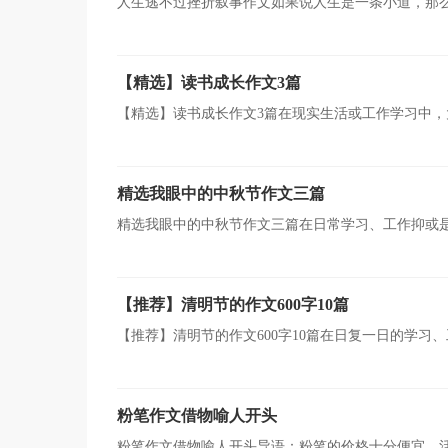
人生逃不过挫折叙事作文如果说人生是一条小道，那
己：“我可以！。”但这次，我却……期末大考伴随着钟
【精选】读书成长作文3篇
【精选】读书成长作文3篇在现实生活或工作学习中
思考力和记忆力的重要手段。那么，怎么去写作文呢？下
精选我眼中的中秋节作文三篇
精选我眼中的中秋节作文三篇在日常学习、工作抑或
通过文字来表达一个主题意义的记叙方法。那么你知道一
【推荐】清明节的作文600字10篇
【推荐】清明节的作文600字10篇在日复一日的学
感，调节自己的心情。那么一般作文是怎么写的呢？下面
粉笔作文借物喻人开头
粉笔作文借物喻人开头导语：粉笔的价格十分便宜，