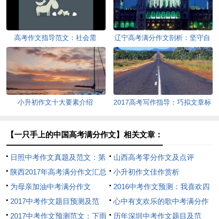
高考作文指导范文：社会需
辽宁高考满分作文剖析：坚守自
要“领头羊”
我
小升初作文十大要素介绍
2017高考写作指导：巧拟文章标
题
【一只手上的中国高考满分作文】相关文章：
日照中考作文真题及范文：第
山西高考零分作文及点评
一次-
陕西2017年高考满分作文汇总
小升初作文佳作赏析
为母亲加油中考满分作文
2016中考作文预测：我喜欢四
2017中考作文题目预测及范
处走走
心中有支欢乐的歌中考满分作
文：关于诚信
2017中考作文预测范文：下雨
文（通用20篇）
历年深圳中考作文题目及范