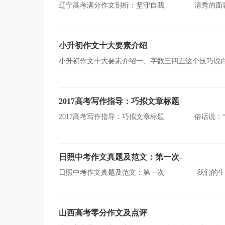
辽宁高考满分作文剖析：坚守自我 清秀的面容，
文，欢迎大家阅读!更多相关信息请关注CNFLA的
小升初作文十大要素介绍
小升初作文十大要素介绍一、字数三四五这个技巧说
长句写不好就变成病句。事实上很多作家也是以写短句见
2017高考写作指导：巧拟文章标题
2017高考写作指导：巧拟文章标题 俗话说：“
是：标题。从某种意义上说，标题就是文章的“衣”和“金
日照中考作文真题及范文：第一次-
日照中考作文真题及范文：第一次- 我们的生活
一次养小动物，第一次去野营，第一次登台表演，第一次
山西高考零分作文及点评