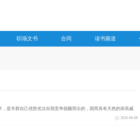
职场文书
合同
读书频道
，是羊群自己优胜劣汰自我竞争脱颖而出的，因而具有天然的崇高威
文，欢迎...
2026-08-08