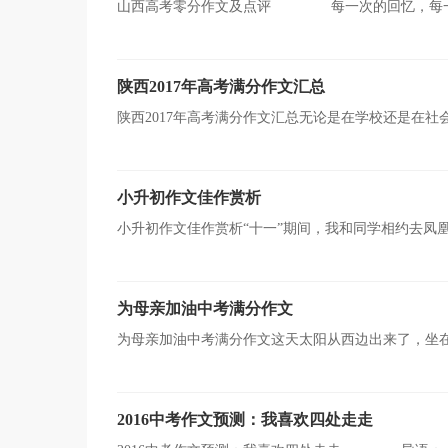
山西高考零分作文及点评 每一次的回忆，每一次
读!更多相关信息请关注CNFLA的相关栏目!
陕西2017年高考满分作文汇总
陕西2017年高考满分作文汇总无论是在学校还是在
过文字来表达一个主题意义的记叙方法。那么，怎么去写
小升初作文佳作赏析
小升初作文佳作赏析“十一”期间，我和同学相约去凤
一高山，也是最美的山。凤凰山主要有两大旅游景点：一
为母亲加油中考满分作文
为母亲加油中考满分作文这天太阳从西边出来了，坐
道“桌面”为何物的妈妈！在我和爸爸好奇的追问下，妈妈
2016中考作文预测：我喜欢四处走走