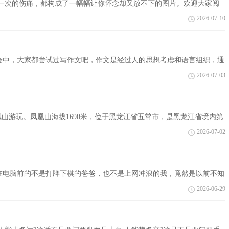
的伤痛，都构成了一幅幅让你怀念却又放不下的图片。欢迎大家阅
 【题目】 因父...
2026-07-10
社会中，大家都尝试过写作文吧，作文是经过人的思想考虑和语言组织，通
作文呢？以...
2026-07-03
凰山游玩。凤凰山海拔1690米，位于黑龙江省五常市，是黑龙江省境内第
个是“空...
2026-07-02
在电脑前的不是打牌下棋的爸爸，也不是上网冲浪的我，竟然是以前不知
道出了原...
2026-06-29