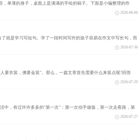
单薄的身子，桌面上是满满的手绘的稿子。下面是小编整理的作
相关栏目! 坚守自我 ...
2026-08-06
白了就是学习写短句。学了一段时间写作的孩子容易在作文中写长句，而
长...
2026-07-30
人要衣装，佛要金装”。那么，一篇文章首先需要什么来装点呢?回答
”，好的标题会使...
2026-07-29
中，有过许许多多的“第一次”：第一次动手做饭，第一次走夜路，第
得奖，第一次坐火车，第...
2026-07-27