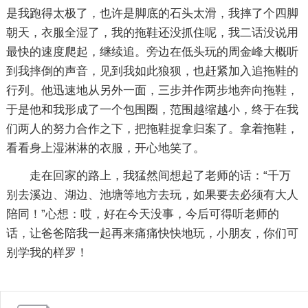
是我跑得太极了，也许是脚底的石头太滑，我摔了个四脚
朝天，衣服全湿了，我的拖鞋还没抓住呢，我二话没说用
最快的速度爬起，继续追。旁边在低头玩的周金峰大概听
到我摔倒的声音，见到我如此狼狈，也赶紧加入追拖鞋的
行列。他迅速地从另外一面，三步并作两步地奔向拖鞋，
于是他和我形成了一个包围圈，范围越缩越小，终于在我
们两人的努力合作之下，把拖鞋捉拿归案了。拿着拖鞋，
看看身上湿淋淋的衣服，开心地笑了。
走在回家的路上，我猛然间想起了老师的话：“千万
别去溪边、湖边、池塘等地方去玩，如果要去必须有大人
陪同！”心想：哎，好在今天没事，今后可得听老师的
话，让爸爸陪我一起再来痛痛快快地玩，小朋友，你们可
别学我的样罗！