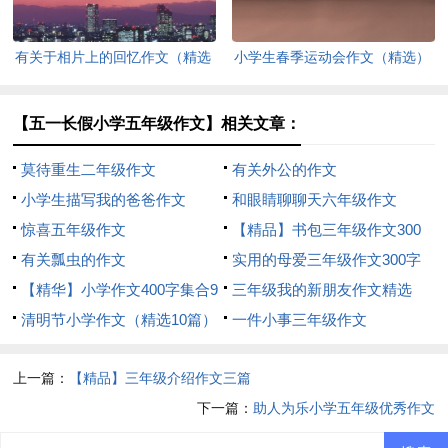
有关于相片上的回忆作文（精选
小学生春季运动会作文（精选）
3篇）
【五一长假小学五年级作文】相关文章：
莫待重生二年级作文
有关外公的作文
小学生描写我的爸爸作文
和眼睛聊聊天六年级作文
惊喜五年级作文
【精品】书包三年级作文300
有关瓢虫的作文
字三篇
实用的母爱三年级作文300字
【精华】小学作文400字集合9
四篇
三年级我的新朋友作文精选
篇
清明节小学作文（精选10篇）
一件小事三年级作文
上一篇：
【精品】三年级介绍作文三篇
下一篇：
助人为乐小学五年级优秀作文