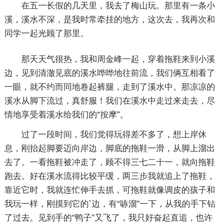
在五一长假的几天里，我去了梅山玩。那里有一条小
溪，溪水不深，是我时常牵挂的地方，这次去，我再次和
同学一起光顾了那里。
那天天气很热，我和周金峰一起，穿着拖鞋来到小溪
边，见到清澈见底的溪水哗哗地往前流，我们俩互相看了
一眼，就不约而同地卷起裤腿，走到了溪水中。那凉凉的
溪水从脚下流过，真舒服！我们在溪水中走过来走去，尽
情地享受着溪水给我们的“按摩”。
过了一段时间，我们觉得玩得差不多了，想上岸休
息，刚抬起脚要迈向岸边，脚底的拖鞋一滑，从脚上溜出
去了。一看拖鞋被冲走了，顾不得三七二十一，就向拖鞋
跑去。好在溪水流得比较平缓，两三步我就追上了拖鞋，
靠近它时，我就连忙伸手去抓，可拖鞋就像调皮的孩子和
我玩一样，刚摸到它的`边，有“哧溜”一下，从我的手下钻
了过去。见到手的“鸭子”又飞了，我只好奋起直追，也许