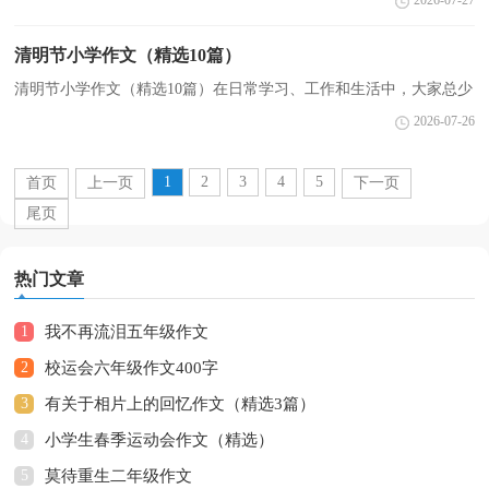
2026-07-27
我的新朋友 这个寒假里，我认识了一个新朋友，他的名
字...
清明节小学作文（精选10篇）
清明节小学作文（精选10篇）在日常学习、工作和生活中，大家总少
不了接触作文吧，作文一定要做到主题集中，围绕同一主题作深入阐
2026-07-26
述，切忌东拉西扯，主题涣散甚至无主题。那么你知道一篇好...
1
2
3
4
5
首页
上一页
下一页
尾页
热门文章
1
我不再流泪五年级作文
2
校运会六年级作文400字
3
有关于相片上的回忆作文（精选3篇）
4
小学生春季运动会作文（精选）
5
莫待重生二年级作文