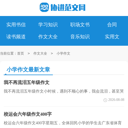
实用书信
学习知识
职场文书
合同
读书频道
作文大全
音乐知识
实用文
当前位置：
首页
>
作文大全
>
小学作文
小学作文最新文章
我不再流泪五年级作文
我不再流泪五年级作文小时候，遇到不顺心的事，我会流泪，甚至哭
泣，要奶奶哄我抱我才罢休。记得幼儿园大班时，有一次我和爸爸下
2026-08-08
围棋，一个不小心输了一局。我便边哭边说爸爸赖皮，要爷爷...
校运会六年级作文400字
校运会六年级作文400字星期五，全体回民小学的学生去广东省体育