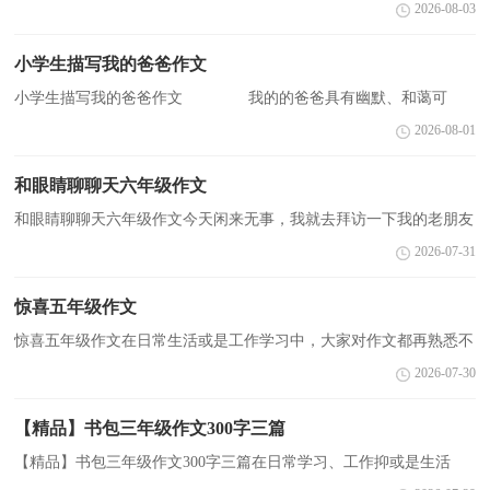
历，对作文都不陌生吧，作文是从内部言语向外部言语的过渡，即从
2026-08-03
经过压缩的简要的、自己能明白的语言，向开展的、具有规...
小学生描写我的爸爸作文
小学生描写我的爸爸作文 我的的爸爸具有幽默、和蔼可
亲、也有严肃一面，我喜欢他!下面是小编整理的作文，欢迎大家阅
2026-08-01
读!更多相关信息请关注CNFLA的相关栏目! 篇一：
...
和眼睛聊聊天六年级作文
和眼睛聊聊天六年级作文今天闲来无事，我就去拜访一下我的老朋友
——眼睛国王。来到眼睛王国，随处可见的都是一只只有手有脚的大
2026-07-31
眼，可奇怪的是，今天的眼睛王国怎么和往日不一样呢...
惊喜五年级作文
惊喜五年级作文在日常生活或是工作学习中，大家对作文都再熟悉不
过了吧，作文是由文字组成，经过人的思想考虑，通过语言组织来表
2026-07-30
达一个主题意义的文体。那么你知道一篇好的作文该怎...
【精品】书包三年级作文300字三篇
【精品】书包三年级作文300字三篇在日常学习、工作抑或是生活
中，大家都经常看到作文的身影吧，通过作文可以把我们那些零零散