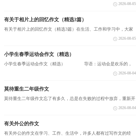
场参加校运会。到了体育场，场面非常热闹，老师们忙着做准备工
2026-08-05
作，我们班穿的是民族服装，有的穿朝鲜服、有的`穿回族服...
有关于相片上的回忆作文（精选3篇）
有关于相片上的回忆作文（精选3篇）在生活、工作和学习中，大家
一定都接触过作文吧，作文是由文字组成，经过人的思想考虑，通过
2026-08-05
语言组织来表达一个主题意义的文体。你知道作文怎样才能...
小学生春季运动会作文（精选）
小学生春季运动会作文（精选） 导语：运动会是欢乐的，
让人激动的。下面是小编为您整理的小学生春季运动会作文，欢迎阅
2026-08-04
读。 小学生春季运动会作文一：春季运动会(331字)
我...
莫待重生二年级作文
莫待重生二年级作文忘了有多久，总是在失败的过程中放弃，重新开
始，渐渐地，形成了一种习惯，习惯的逃避着自己无法面对，无法解
2026-08-04
决的事，打着重新开始的&#039;旗号半途而废。总是以为自己可以...
有关外公的作文
有关外公的作文在学习、工作、生活中，许多人都有过写作文的经