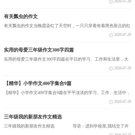
2026-07-29
散的思想，聚集在一块。你所见过的作文是什么样的呢？...
有关瓢虫的作文
有关瓢虫的作文当晚霞染红了天空时，一只只穿着有着黑色斑点的红
外套的小瓢虫们开始忙碌了起来。在小瓢虫的世界里，每只虫子都有
2026-07-29
着自己的工作。一只身材相对较大的瓢虫从一朵丛...
实用的母爱三年级作文300字四篇
实用的母爱三年级作文300字四篇在平日的学习、工作和生活里，大
家都有写作文的经历，对作文很是熟悉吧，作文是一种言语活动，具
2026-07-29
有高度的综合性和创造性。那么你有了解过作文吗？下面...
【精华】小学作文400字集合9篇
【精华】小学作文400字集合9篇在平平淡淡的学习、工作、生活中，
大家都经常看到作文的身影吧，作文一定要做到主题集中，围绕同一
2026-07-29
主题作深入阐述，切忌东拉西扯，主题涣散甚至无主题。...
三年级我的新朋友作文精选
三年级我的新朋友作文精选 导语：进到学校里,我结交了许
多新朋友。下面我就来给大家讲讲我的新朋友吧! 第一篇：