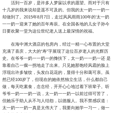
活到一百岁，是许多人梦寐以求的愿望。而对于只有
十几岁的我来说却是遥不可及的。但我的太一奶一一奶一
却做到了。2015年8月7日，走过风风雨雨100年的'太一奶
一一奶一迎来了她的百年寿辰。在全国各地的儿女子孙今
日要欢聚一堂为这位世纪老人送上最深情的祝福。
在海中洲大酒店的包房内，经过一精一心布置的大堂
充满了喜庆，大大的“寿”字展现了这位百岁老人的光辉历
史。在爷爷一奶一一奶一的搀扶下，太一奶一一奶一还 是
靠着自己一瘸一拐地走了出来。只见她那饱经风霜的脸上
浮现出许多皱纹，头发白花花的，显得十分和蔼可亲。虽
然已经100岁了，但现在的她依然独立生活，什么都自己
做，每天吃素食，念念经，开开心心地过着下班辈子。听
爷爷一奶一一奶一说，太一奶一一奶一以前过得可苦了，
但她乐于助人从不与人结怨，以德服人。我不禁感叹道：
太一奶一一奶一真是太伟大了，我要向她学一习一，做一