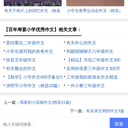
有关于相片上的回忆作文（精选
小学生春季运动会作文（精选）
3篇）
【百年寿宴小学优秀作文】相关文章：
莫待重生二年级作文
有关外公的作文
小学生描写我的爸爸作文
和眼睛聊聊天六年级作文
惊喜五年级作文
【精品】书包三年级作文300
有关瓢虫的作文
字三篇
实用的母爱三年级作文300字
【精华】小学作文400字集合9
四篇
三年级我的新朋友作文精选
篇
清明节小学作文（精选10篇）
一件小事三年级作文
上一篇：
我家的小花猫作文(精选15篇)
下一篇：
有关讲文明的作文3篇