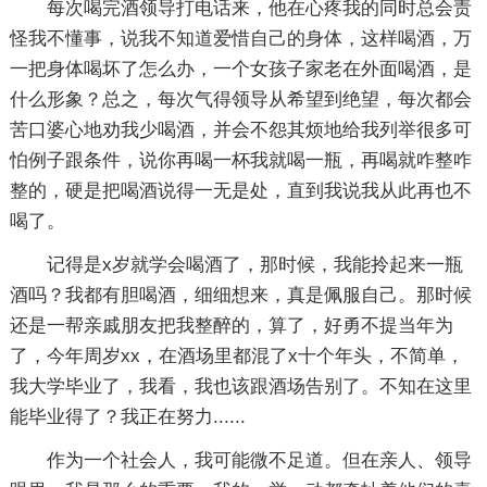
每次喝完酒领导打电话来，他在心疼我的同时总会责
怪我不懂事，说我不知道爱惜自己的身体，这样喝酒，万
一把身体喝坏了怎么办，一个女孩子家老在外面喝酒，是
什么形象？总之，每次气得领导从希望到绝望，每次都会
苦口婆心地劝我少喝酒，并会不怨其烦地给我列举很多可
怕例子跟条件，说你再喝一杯我就喝一瓶，再喝就咋整咋
整的，硬是把喝酒说得一无是处，直到我说我从此再也不
喝了。
记得是x岁就学会喝酒了，那时候，我能拎起来一瓶
酒吗？我都有胆喝酒，细细想来，真是佩服自己。那时候
还是一帮亲戚朋友把我整醉的，算了，好勇不提当年为
了，今年周岁xx，在酒场里都混了x十个年头，不简单，
我大学毕业了，我看，我也该跟酒场告别了。不知在这里
能毕业得了？我正在努力......
作为一个社会人，我可能微不足道。但在亲人、领导