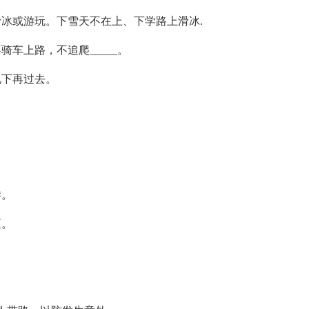
冰或游玩。下雪天不在上、下学路上滑冰.
车上路，不追爬_____。
况下再过去。
游。
区。