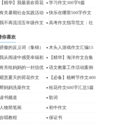
3篇
【精华】我最喜欢荷花
学习作文300字9篇
作文4篇
有关暑期社会实践活动
快乐在哪里500字作文
总结
我不再流泪五年级作文
高考作文指导范文：社
会需要“领头羊”
猜你喜欢
骄傲的反义词（集锦）
木头人游戏作文汇编15
篇
我从阅读中感受幸福初
【精华】海洋作文合集
三作文3篇
十篇
有关给妈妈的一封信优
语文教案工作活动案例
秀作文合集七篇
观赏夏天的荷花作文
【必备】植树节作文400
字汇编5篇
帮妈妈洗菜作文
桂花作文600字汇总5篇
读书频道
歌词
人物简笔画
初中作文
合唱教程
保证书