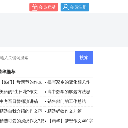
会员登录
会员注册
精华推荐
【热门】母亲节的作文
描写家乡的变化相关作
汇总7篇
文
美丽的“生日花”作文
高中数学的解题方法思
想
中考百日誓师演讲稿
销售部门的工作总结
【荐】
精选自我介绍的作文范
精选蚂蚁作文九篇
文
精选可爱的蚂蚁作文7篇
【精华】梦想作文400字