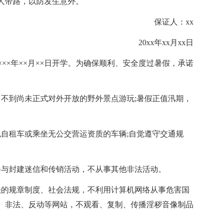
人带路，以防发生意外。
保证人：xx
20xx年xx月xx日
××××年××月××日开学。为确保顺利、安全度过暑假，承诺
，不到尚未正式对外开放的野外景点游玩;暑假正值汛期，
私自租车或乘坐无公交营运资质的车辆;自觉遵守交通规
参与封建迷信和传销活动，不从事其他非法活动。
法的规章制度、社会法规，不利用计算机网络从事危害国
、非法、反动等网站，不观看、复制、传播淫秽音像制品