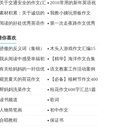
字
关于交通安全的作文(汇
2016常用的新年英语祝
编15篇)
福语（附中文）
素材积累：关于诚信的
我教小姨玩滑板作文
经典名言
阅读的好处优秀英语作
第一次走夜路作文优秀
文
(15篇)
猜你喜欢
骄傲的反义词（集锦）
木头人游戏作文汇编15
篇
我从阅读中感受幸福初
【精华】海洋作文合集
三作文3篇
十篇
有关给妈妈的一封信优
语文教案工作活动案例
秀作文合集七篇
观赏夏天的荷花作文
【必备】植树节作文400
字汇编5篇
帮妈妈洗菜作文
桂花作文600字汇总5篇
读书频道
歌词
人物简笔画
初中作文
合唱教程
保证书