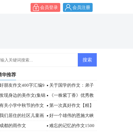
会员登录
会员注册
精华推荐
好朋友作文400字汇编9
关于国学的作文：弟子
篇
规读后感800字
发现身边的美作文(集锦
《一株紫丁香》优秀教
5篇)
学设计
有关小学中秋节的作文
第一次真好作文【精】
500字三篇
我们居住的社区儿童画
好一个雄伟的恩施大峡
作品欣赏
谷游记作文
成都的雨作文
难忘的记忆的作文1500