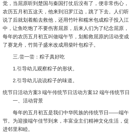
觉，当屈原听到楚国与秦国打仗后没有了，便非常伤心，
农历五月初五这天，他来到汨罗江边，跳了下去。人们听
说了后就划着船去救他，还用竹叶和糯米包成粽子投入江
中，让鱼吃饱了不要伤害屈原，后来人们为了纪念屈原，
每年的农历五月初五叫做端午节，划船救屈原的活动变成
了赛龙舟，竹筒子盛米改成用柴叶包粽子。
三.尝一尝：粽子真好吃
1.引导幼儿观察粽子的形状。
2.引导幼儿说说粽子的味道。
统节日活动方案3
端午传统节日活动方案12
端午传统节日
一、活动背景
每年的五月初五是我们中华民族的传统节日——端午
节。为迎接端午佳节到来，丰富业主们精神文化生活，促
进邻里和睦。