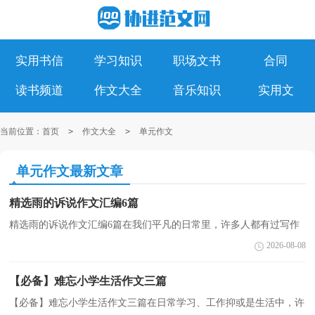
实用书信
学习知识
职场文书
合同
读书频道
作文大全
音乐知识
实用文
当前位置：
首页
>
作文大全
>
单元作文
单元作文最新文章
精选雨的诉说作文汇编6篇
精选雨的诉说作文汇编6篇在我们平凡的日常里，许多人都有过写作
文的经历，对作文都不陌生吧，借助作文人们可以反映客观事物、表
2026-08-08
达思想感情、传递知识信息。那么一般作文是怎么写...
【必备】难忘小学生活作文三篇
【必备】难忘小学生活作文三篇在日常学习、工作抑或是生活中，许