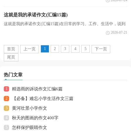
2026-07-24
以分为命题作文和非命题作文。还是对作文一筹莫展吗？下面...
这就是我的承诺作文(汇编15篇)
这就是我的承诺作文(汇编15篇)在日常的学习、工作、生活中，说到
作文，大家肯定都不陌生吧，作文根据写作时限的不同可以分为限时
2026-07-21
作文和非限时作文。那么你知道一篇好的作文该怎么...
1
2
3
4
5
首页
上一页
下一页
尾页
热门文章
1
精选雨的诉说作文汇编6篇
2
【必备】难忘小学生活作文三篇
3
黄河壮景小学作文
4
秋天的图画的作文400字
5
怎样保护眼睛作文