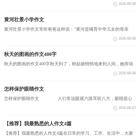
多人都有过写作文的经历，对作文都不陌生吧，作文一定要做到主题
2026-08-06
集中，围绕同一主题作深入阐述，切忌东拉西扯，主题涣散...
黄河壮景小学作文
黄河壮景小学作文常听爸爸这样说：“黄河是哺育中华儿女的母亲
河！”这伟大的`母亲河到底是怎样的？她在我心中一直是团幻影，真
2026-08-06
想去黄河看一看。那是一个冬天，我和爸爸去黄河玩，经过...
秋天的图画的作文400字
秋天的图画的作文400字秋天到了，秋姑娘悄悄地来到人间，她挥动
画笔，描绘出下幅幅美丽的图画。秋姑娘首先来到果园里，她轻描淡
2026-08-06
抹，不知是用了什么魔法，果园里所有的水果都变了颜色。...
怎样保护眼睛作文
怎样保护眼睛作文 人们常说眼观六路耳听八方，眼睛是心
灵的窗口，可见我们的眼睛很宝贵。下面是小编整理的作文，欢迎大
2026-08-05
家阅读!更多相关信息请关注CNFLA的相关栏目! 篇一：
...
【推荐】我最熟悉的人作文4篇
【推荐】我最熟悉的人作文4篇在日常的学习、工作、生活中，大家