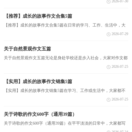
2026-07-30
组织能力。还是对作文一筹莫展吗？下面是小编精心整...
【推荐】成长的故事作文合集5篇
【推荐】成长的故事作文合集5篇在日常的学习、工作、生活中，大
家都写过作文，肯定对各类作文都很熟悉吧，作文是由文字组成，经
2026-07-29
过人的思想考虑，通过语言组织来表达一个主题意义的文...
关于自然景观作文五篇
关于自然景观作文五篇无论是身处学校还是步入社会，大家对作文都
再熟悉不过了吧，根据写作命题的特点，作文可以分为命题作文和非
2026-07-25
命题作文。写起作文来就毫无头绪？以下是小编整理的...
【实用】成长的故事作文锦集5篇
【实用】成长的故事作文锦集5篇在学习、工作或生活中，大家都不
可避免地要接触到作文吧，借助作文可以宣泄心中的情感，调节自己
2026-07-25
的心情。为了让您在写作文时更加简单方便，下面是小...
关于诗歌的作文600字（通用39篇）
关于诗歌的作文600字（通用39篇）在平平淡淡的日常中，大家都写
过作文，肯定对各类作文都很熟悉吧，根据写作命题的特点，作文可