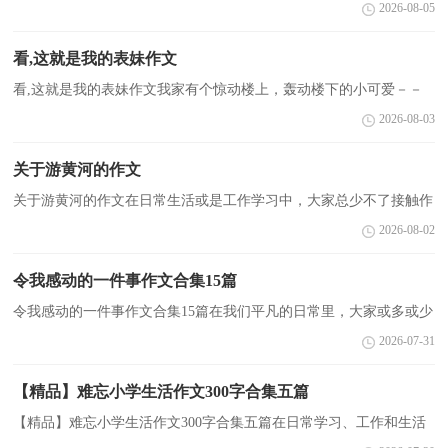
都经常看到作文的身影吧，通过作文可以把我们那些零零散散的思
2026-08-05
想，聚集在一块。你写作文时总是无从下笔？以下是小编...
看,这就是我的表妹作文
看,这就是我的表妹作文我家有个惊动楼上，轰动楼下的小可爱－－
－小表妹媛媛。一张红扑扑的脸上嵌着一双蓝宝石般的大眼睛。一笑
2026-08-03
起来眼睛就眯成你条直线，可爱极了。可是一哭起来就不...
关于游黄河的作文
关于游黄河的作文在日常生活或是工作学习中，大家总少不了接触作
文吧，通过作文可以把我们那些零零散散的思想，聚集在一块。你知
2026-08-02
道作文怎样才能写的好吗？下面是小编为大家整理的关...
令我感动的一件事作文合集15篇
令我感动的一件事作文合集15篇在我们平凡的日常里，大家或多或少
都会接触过作文吧，作文根据写作时限的不同可以分为限时作文和非
2026-07-31
限时作文。你知道作文怎样才能写的好吗？以下是小...
【精品】难忘小学生活作文300字合集五篇
【精品】难忘小学生活作文300字合集五篇在日常学习、工作和生活
中，说到作文，大家肯定都不陌生吧，借助作文可以提高我们的语言