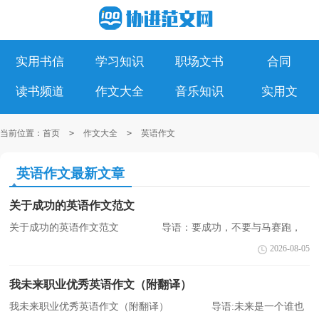
实用书信
学习知识
职场文书
合同
读书频道
作文大全
音乐知识
实用文
当前位置：
首页
>
作文大全
>
英语作文
英语作文最新文章
关于成功的英语作文范文
关于成功的英语作文范文 导语：要成功，不要与马赛跑，
要骑在马上，马上成功，下面是小编为大家整理的,英语范文。希望
2026-08-05
对大家有所帮助,欢迎阅读，仅供参考，更多相关的知识，请关注
CNFLA...
我未来职业优秀英语作文（附翻译）
我未来职业优秀英语作文（附翻译） 导语:未来是一个谁也