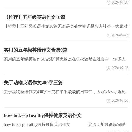
容易忘事;年老了，由于缺乏兴趣而健忘。今天小编为大家整理爱好
2026-07-26
的英语作文范文，希望对大家有所帮助，欢迎阅读，仅供参考，更多
相...
【推荐】五年级英语作文10篇
【推荐】五年级英语作文10篇无论是身处学校还是步入社会，大家对
作文都再熟悉不过了吧，作文是经过人的思想考虑和语言组织，通过
2026-07-25
文字来表达一个主题意义的记叙方法。你知道作文怎...
实用的五年级英语作文合集9篇
实用的五年级英语作文合集9篇无论是在学校还是在社会中，许多人
都写过作文吧，作文可分为小学作文、中学作文、大学作文（论
2026-07-23
文）。你写作文时总是无从下笔？以下是小编精心整理的五年...
关于动物英语作文400字三篇
关于动物英语作文400字三篇在平平淡淡的日常中，大家都不可避免
地要接触到作文吧，作文一定要做到主题集中，围绕同一主题作深入
2026-07-20
阐述，切忌东拉西扯，主题涣散甚至无主题。相信写作文...
how to keep healthy保持健康英语作文
how to keep healthy保持健康英语作文 导语：加强锻炼深呼
吸，相信自我免疫力。紫菜淡菊与鸭梨，新鲜清洁即可食。张弛有度