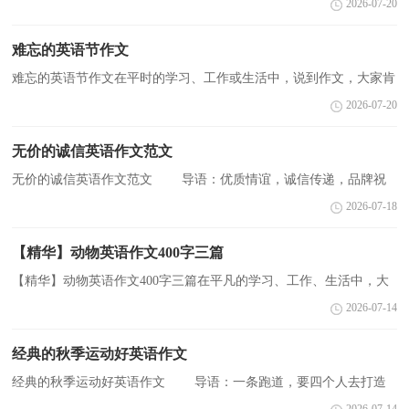
2026-07-20
有高雅，不做金刚葫芦娃。秋深愁浓胸开阔，健康基础是快...
难忘的英语节作文
难忘的英语节作文在平时的学习、工作或生活中，说到作文，大家肯
定都不陌生吧，作文是人们把记忆中所存储的有关知识、经验和思想
2026-07-20
用书面形式表达出来的记叙方式。为了让您在写作文...
无价的诚信英语作文范文
无价的诚信英语作文范文 导语：优质情谊，诚信传递，品牌祝
福，永不外期。护消费者权益保护日，只想告诉你，即使神马都是假
2026-07-18
冒伪劣，咱俩的友情绝对是国家认证了的。下面是小编为大家整理...
【精华】动物英语作文400字三篇
【精华】动物英语作文400字三篇在平凡的学习、工作、生活中，大
家都写过作文，肯定对各类作文都很熟悉吧，作文是人们把记忆中所
2026-07-14
存储的有关知识、经验和思想用书面形式表达出来的...
经典的秋季运动好英语作文
经典的秋季运动好英语作文 导语：一条跑道，要四个人去打造
一个信念，要四个人去拼搏每次交接都是信任的传递每次交接都是永