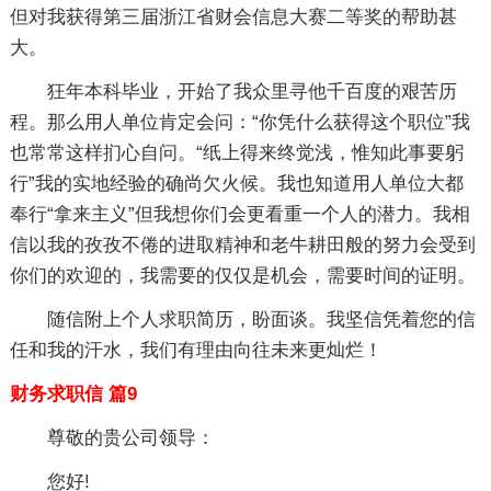
但对我获得第三届浙江省财会信息大赛二等奖的帮助甚
大。
狂年本科毕业，开始了我众里寻他千百度的艰苦历
程。那么用人单位肯定会问：“你凭什么获得这个职位”我
也常常这样扪心自问。“纸上得来终觉浅，惟知此事要躬
行”我的实地经验的确尚欠火候。我也知道用人单位大都
奉行“拿来主义”但我想你们会更看重一个人的潜力。我相
信以我的孜孜不倦的进取精神和老牛耕田般的努力会受到
你们的欢迎的，我需要的仅仅是机会，需要时间的证明。
随信附上个人求职简历，盼面谈。我坚信凭着您的信
任和我的汗水，我们有理由向往未来更灿烂！
财务求职信 篇9
尊敬的贵公司领导：
您好!