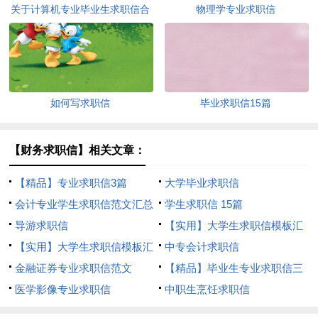
关于计算机专业毕业生求职信合
物理学专业求职信
集四篇
如何写求职信
毕业求职信15篇
【财务求职信】相关文章：
【精品】专业求职信3篇
大学毕业求职信
会计专业学生求职信范文汇总
学生求职信 15篇
4篇
导游求职信
【实用】大学生求职信模板汇
【实用】大学生求职信模板汇
编七篇
中专会计求职信
编六篇
金融证券专业求职信范文
【精品】毕业生专业求职信三
医学影像专业求职信
篇
中职生烹饪求职信