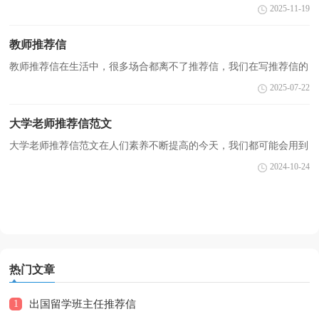
封好的推荐信能为申请人加分。写推荐信时总是没有新意？以下是小
2025-11-19
编为大家整理的自己写的推荐信，欢迎大家分享。自己...
教师推荐信
教师推荐信在生活中，很多场合都离不了推荐信，我们在写推荐信的
时候要注意内容不能虚夸和杜撰。那么你有了解过推荐信吗？以下是
2025-07-22
小编帮大家整理的教师推荐信，希望能够帮助到大家。...
大学老师推荐信范文
大学老师推荐信范文在人们素养不断提高的今天，我们都可能会用到
推荐信，推荐信能展示个人技能或特点。那么一般推荐信是怎么写的
2024-10-24
呢？以下是小编收集整理的大学老师推荐信范文，欢迎...
热门文章
1
出国留学班主任推荐信