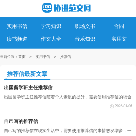
实用书信
学习知识
职场文书
合同
读书频道
作文大全
音乐知识
实用文
当前位置：
首页
>
实用书信
>
推荐信
推荐信最新文章
出国留学班主任推荐信
出国留学班主任推荐信随着个人素质的提升，需要使用推荐信的场合
越来越多，推荐信是我们推荐时使用的一种信件。相信许多人会觉得
2026-01-06
推荐信书很难写吧，下面是小编帮大家整理的出国留...
自己写的推荐信
自己写的推荐信在现实生活中，需要使用推荐信的事情愈发增多，一