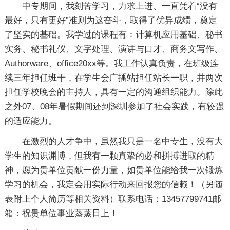
中专期间，我刻苦学习，力求上进、一直凭着“没有
最好，只有更好”准则为这奋斗，取得了优异成绩，奠定
了坚实的基础。我学过的课程有：计算机应用基础、秘书
实务、秘书礼仪、文字处理、演讲与口才、商务文写作、
Authorware、office20xx等。我工作认真负责，在班级连
续三年担任班干，在学生会广播站担任站长一职，并两次
担任学校晚会的主持人，具有一定的沟通组织能力。除此
之外07、08年暑假期间还到深圳参加了社会实践，有较强
的适应能力。
在激烈的人才争中，虽然我只是一名中专生，没有大
学生的知识渊博，但我有一颗真挚的必和拼搏进取的精
神，愿为贵单位贡献一份力量，如贵单位能给我一次锻炼
学习的机会，我定会用实际行动来回报您的信赖！（另随
表附上个人简历等相关资料）联系电话：13457799741邮
箱：祝贵单位事业蒸蒸日上！