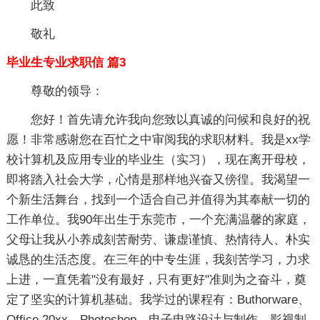
此致
敬礼
毕业生专业求职信 篇3
尊敬的领导：
您好！首先请允许我向您致以真诚的问候和良好的祝
愿！非常感谢您在百忙之中审阅我的求职材料。我是xx学
校计算机及应用专业的毕业生（实习），现在离开母校，
即将踏入社会大学，心情是那样地兴奋又傍徨。我渴望一
个新生活舞台，找到一个适合自己并值得为其奉献一切的
工作单位。我90年出生于东莞市，一个充满温馨的家庭，
父母让我从小养成刻苦耐劳、谦虚谨慎、热情待人、朴实
诚恳的生活态度。在三年的中专生涯，我刻苦学习，力求
上进，一直凭着"没有最好，只有更好"准则为之奋斗，奠
定了坚实的计算机基础。我学过的课程有：Buthorware、
Office 20xx、Photoshop、电子电路设计与制作，影视制