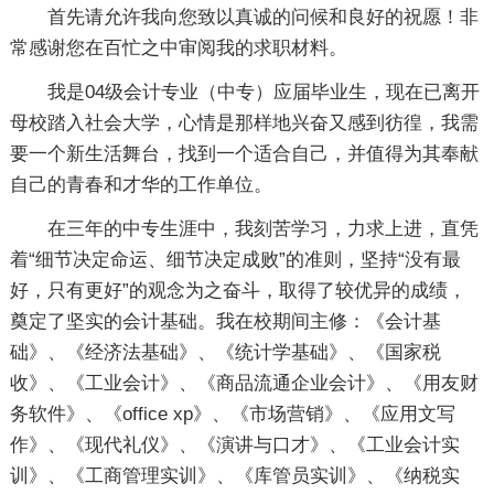
首先请允许我向您致以真诚的问候和良好的祝愿！非
常感谢您在百忙之中审阅我的求职材料。
我是04级会计专业（中专）应届毕业生，现在已离开
母校踏入社会大学，心情是那样地兴奋又感到彷徨，我需
要一个新生活舞台，找到一个适合自己，并值得为其奉献
自己的青春和才华的工作单位。
在三年的中专生涯中，我刻苦学习，力求上进，直凭
着“细节决定命运、细节决定成败”的准则，坚持“没有最
好，只有更好”的观念为之奋斗，取得了较优异的成绩，
奠定了坚实的会计基础。我在校期间主修：《会计基
础》、《经济法基础》、《统计学基础》、《国家税
收》、《工业会计》、《商品流通企业会计》、《用友财
务软件》、《office xp》、《市场营销》、《应用文写
作》、《现代礼仪》、《演讲与口才》、《工业会计实
训》、《工商管理实训》、《库管员实训》、《纳税实